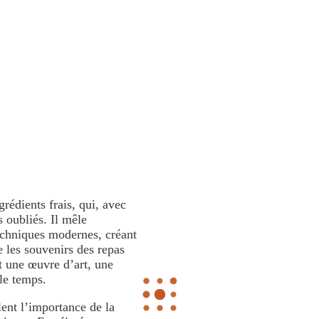
 VILLA
assion
rédients frais, qui, avec
s oubliés. Il mêle
echniques modernes, créant
 les souvenirs des repas
t une œuvre d’art, une
 le temps.
lent l’importance de la