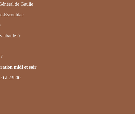
Général de Gaulle
e-Escoublac
0
-labaule.fr
/7
ration midi et soir
00 à 23h00