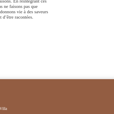
aisons. En réintégrant ces
us ne faisons pas que
edonnons vie à des saveurs
t d’être racontées.
Villa